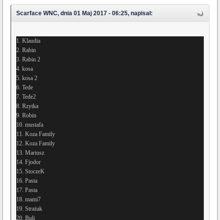
Scarface WNC, dnia 01 Maj 2017 - 06:25, napisał:
1. Klaudia
2. Rabin
3. Rabin 2
4. kosa
5. kosa 2
6. Tede
7. Tede2
8. Rzytka
9. Robin
10. mustafa
11. Koza Family
12. Koza Family
13. Mariusz
14. Fjodor
15. StoczeK
16. Pasta
17. Pasta
18. mami7
19. Strażak
20. Buli