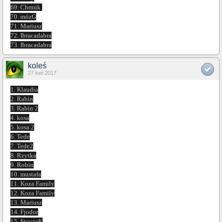
69. Chrmik
70. mózG
71. Mariusz
72. Ibracadabra
73. Ibracadabra
koleś
27 kwi 2017
1. Klaudia
2. Rabin
3. Rabin 2
4. kosa
5. kosa 2
6. Tede
7. Tede2
8. Rzytka
9. Robin
10. mustafa
11. Koza Family
12. Koza Family
13. Mariusz
14. Fjodor
15. StoczeK