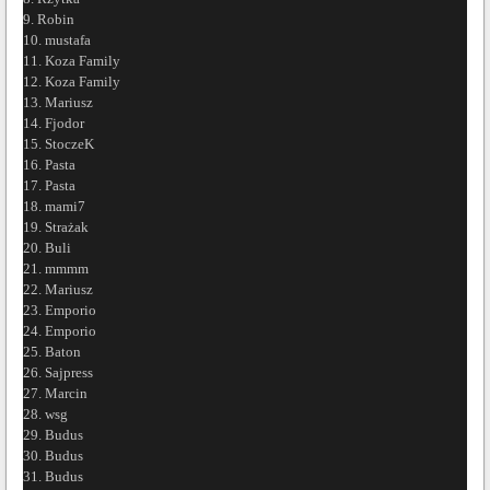
9. Robin
10. mustafa
11. Koza Family
12. Koza Family
13. Mariusz
14. Fjodor
15. StoczeK
16. Pasta
17. Pasta
18. mami7
19. Strażak
20. Buli
21. mmmm
22. Mariusz
23. Emporio
24. Emporio
25. Baton
26. Sajpress
27. Marcin
28. wsg
29. Budus
30. Budus
31. Budus