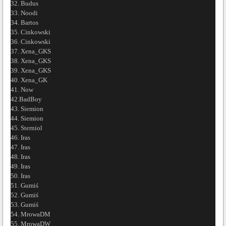
32. Budus
33. Noodi
34. Bartos
35. Cinkowski
36. Cinkowski
37. Xena_GKS
38. Xena_GKS
39. Xena_GKS
40. Xena_GK
41. Now
42.BadBoy
43. Siemion
44. Siemion
45. Sterniol
46. Iras
47. Iras
48. Iras
49. Iras
50. Iras
51. Gumiś
52. Gumiś
53. Gumiś
54. MrowaDM
55. MrowaDW