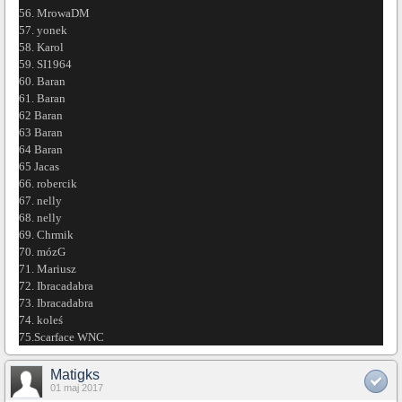
56. MrowaDM
57. yonek
58. Karol
59. SI1964
60. Baran
61. Baran
62 Baran
63 Baran
64 Baran
65 Jacas
66. robercik
67. nelly
68. nelly
69. Chrmik
70. mózG
71. Mariusz
72. Ibracadabra
73. Ibracadabra
74. koleś
75.Scarface WNC
Matigks
01 maj 2017