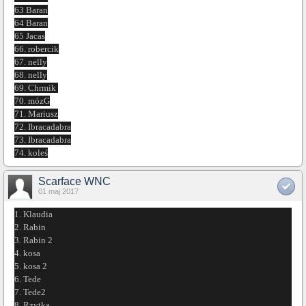
63 Baran
64 Baran
65 Jacas
66. robercik
67. nelly
68. nelly
69. Chrmik
70. mózG
71. Mariusz
72. Ibracadabra
73. Ibracadabra
74. koleś
Scarface WNC
01 maj 2017
1. Klaudia
2. Rabin
3. Rabin 2
4. kosa
5. kosa 2
6. Tede
7. Tede2
8. Rzytka