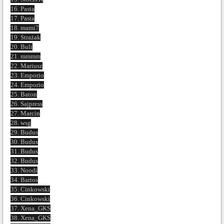
16. Pasta
17. Pasta
18. mami7
19. Strażak
20. Buli
21. mmmm
22. Mariusz
23. Emporio
24. Emporio
25. Baton
26. Sajpress
27. Marcin
28. wsg
29. Budus
30. Budus
31. Budus
32. Budus
33. Noodi
34. Bartos
35. Cinkowski
36. Cinkowski
37. Xena_GKS
38. Xena_GKS