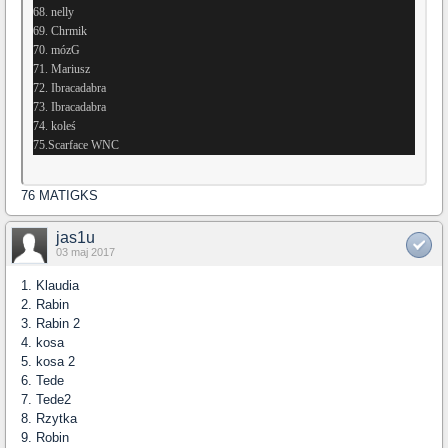
68. nelly
69. Chrmik
70. mózG
71. Mariusz
72. Ibracadabra
73. Ibracadabra
74. koleś
75.Scarface WNC
76 MATIGKS
jas1u
03 maj 2017
1. Klaudia
2. Rabin
3. Rabin 2
4. kosa
5. kosa 2
6. Tede
7. Tede2
8. Rzytka
9. Robin