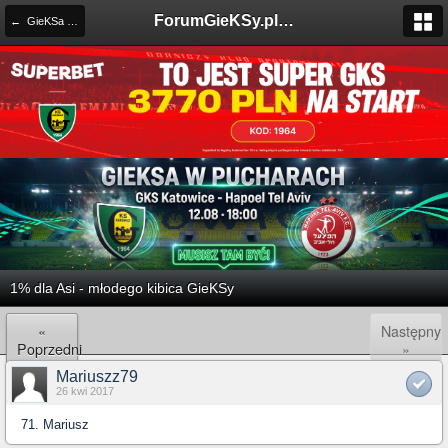
ForumGieKSy.pl - Oficjalne forum kibiców GKS Katowice
← GieKSa Społecznie
1% dla Asi - młodego kibica GieKSy
«
Następny
Poprzedni
»
Mariuszz79
26 kwi 2017
71. Mariusz