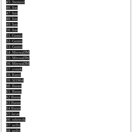
45. Sterniol
46. Iras
47. Iras
48. Iras
49. Iras
50. Iras
51. Gumiś
52. Gumiś
53. Gumiś
54. MrowaDM
55. MrowaDW
56. MrowaDM
57. yonek
58. Karol
59. SI1964
60. Baran
61. Baran
62 Baran
63 Baran
64 Baran
65 Jacas
66. robercik
67. nelly
68. nelly