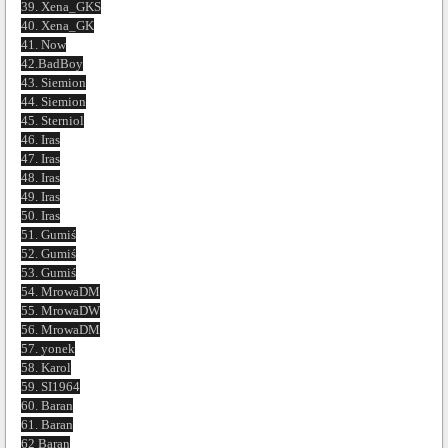
39. Xena_GKS
40. Xena_GK
41. Now
42.BadBoy
43. Siemion
44. Siemion
45. Sterniol
46. Iras
47. Iras
48. Iras
49. Iras
50. Iras
51. Gumiś
52. Gumiś
53. Gumiś
54. MrowaDM
55. MrowaDW
56. MrowaDM
57. yonek
58. Karol
59. SI1964
60. Baran
61. Baran
62 Baran