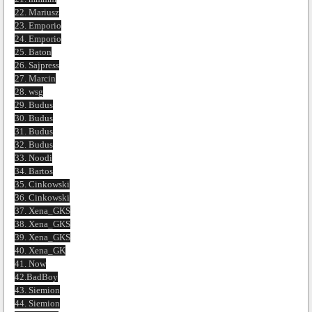
22. Mariusz
23. Emporio
24. Emporio
25. Baton
26. Sajpress
27. Marcin
28. wsg
29. Budus
30. Budus
31. Budus
32. Budus
33. Noodi
34. Bartos
35. Cinkowski
36. Cinkowski
37. Xena_GKS
38. Xena_GKS
39. Xena_GKS
40. Xena_GK
41. Now
42.BadBoy
43. Siemion
44. Siemion