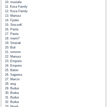
10. mustafa
11. Koza Family
12. Koza Family
13. Mariusz
14. Fjodor
15. StoczeK
16. Pasta
17. Pasta
18. mami7
19. Strażak
20. Buli
21. mmmm
22. Mariusz
23. Emporio
24. Emporio
25. Baton
26. Sajpress
27. Marcin
28. wsg
29. Budus
30. Budus
31. Budus
32. Budus
33. Noodi