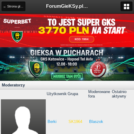
ForumGieKSy.pl - Oficjalne forum kibiców GKS Katowice
← Strona główna
Moderatorzy
Moderowane
Ostatnio
Użytkownik
Grupa
fora
aktywny
Berki
SK1964
Blaszok