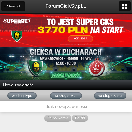
ForumGieKSy.pl - Oficjalne forum kibiców GKS Katowice
← Strona główna
Nowa zawartość
według typu
według sekcji
według czasu
Brak nowej zawartości
Pełna wersja
Polski