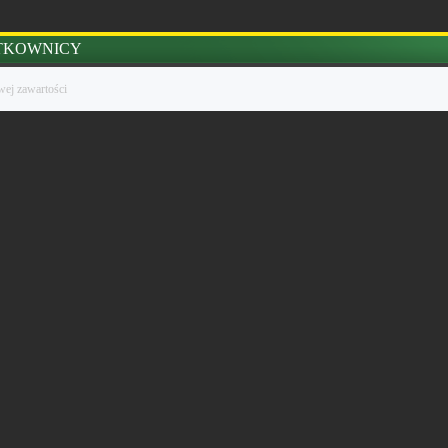
TKOWNICY
wej zawartości