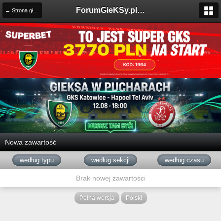
ForumGieKSy.pl - Oficjalne forum kibiców GKS Katowice
← Strona główna
Nowa zawartość
według typu
według sekcji
według czasu
Brak nowej zawartości
Pełna wersja
Polski