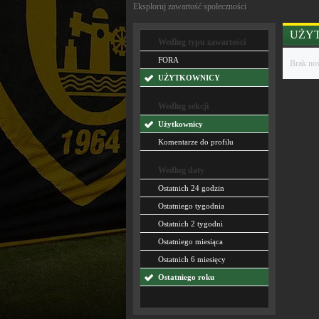
Eksploruj zawartość społeczności
UŻY
Według typu zawartości
FORA
Brak no
UŻYTKOWNICY
Według sekcji
Użytkownicy
Komentarze do profilu
Według daty
Ostatnich 24 godzin
Ostatniego tygodnia
Ostatnich 2 tygodni
Ostatniego miesiąca
Ostatnich 6 miesięcy
Ostatniego roku