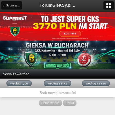
ForumGieKSy.pl - Oficjalne forum kibiców GKS Katowice
← Strona główna
Nowa zawartość
według typu
według sekcji
według czasu
Brak nowej zawartości
Pełna wersja
Polski