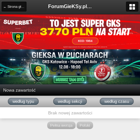
ForumGieKSy.pl - Oficjalne forum kibiców GKS Katowice
← Strona główna
Nowa zawartość
według typu
według sekcji
według czasu
Brak nowej zawartości
Pełna wersja
Polski