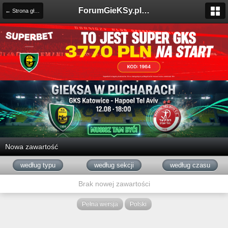
ForumGieKSy.pl - Oficjalne forum kibiców GKS Katowice
← Strona główna
Nowa zawartość
według typu
według sekcji
według czasu
Brak nowej zawartości
Pełna wersja
Polski