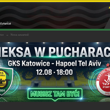
ice
→
Nowa zawartość