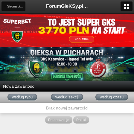
ForumGieKSy.pl - Oficjalne forum kibiców GKS Katowice
← Strona główna
Nowa zawartość
według typu
według sekcji
według czasu
Brak nowej zawartości
Pełna wersja
Polski