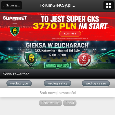
ForumGieKSy.pl - Oficjalne forum kibiców GKS Katowice
← Strona główna
Nowa zawartość
według typu
według sekcji
według czasu
Brak nowej zawartości
Pełna wersja
Polski