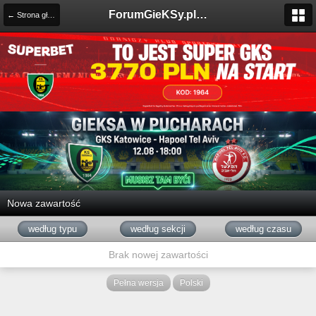
ForumGieKSy.pl - Oficjalne forum kibiców GKS Katowice
← Strona główna
Nowa zawartość
według typu
według sekcji
według czasu
Brak nowej zawartości
Pełna wersja
Polski