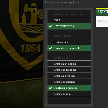
Eksploruj zawartość społeczności
UŻY
Według typu zawartości
FORA
Brak no
UŻYTKOWNICY
Według sekcji
Użytkownicy
Komentarze do profilu
Według daty
Ostatnich 24 godzin
Ostatniego tygodnia
Ostatnich 2 tygodni
Ostatniego miesiąca
Ostatnich 6 miesięcy
Ostatniego roku