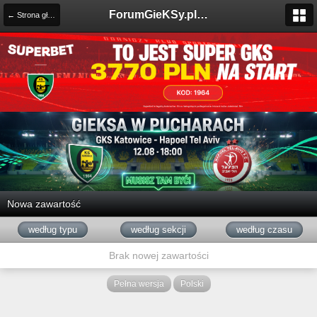
ForumGieKSy.pl - Oficjalne forum kibiców GKS Katowice
← Strona główna
Nowa zawartość
według typu
według sekcji
według czasu
Brak nowej zawartości
Pełna wersja
Polski