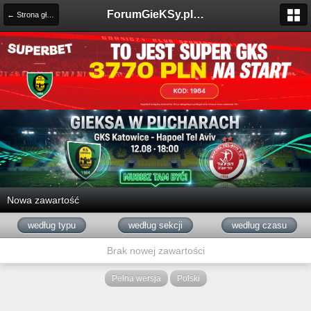
ForumGieKSy.pl - Oficjalne forum kibiców GKS Katowice
← Strona główna
Nowa zawartość
według typu
według sekcji
według czasu
Brak nowej zawartości
Pełna wersja
Polski