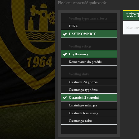
Eksploruj zawartość społeczności
UŻY
Według typu zawartości
FORA
Brak no
UŻYTKOWNICY
Według sekcji
Użytkownicy
Komentarze do profilu
Według daty
Ostatnich 24 godzin
Ostatniego tygodnia
Ostatnich 2 tygodni
Ostatniego miesiąca
Ostatnich 6 miesięcy
Ostatniego roku