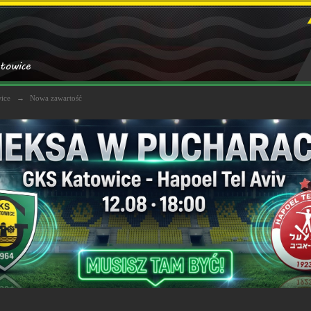
ice
→
Nowa zawartość