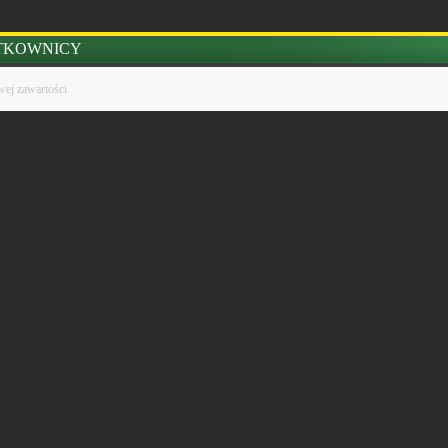
TKOWNICY
wej zawartości