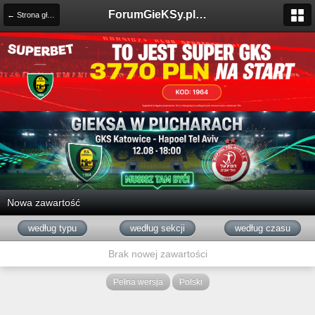
ForumGieKSy.pl - Oficjalne forum kibiców GKS Katowice
← Strona główna
Nowa zawartość
według typu
według sekcji
według czasu
Brak nowej zawartości
Pełna wersja
Polski