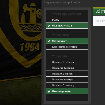
Eksploruj zawartość społeczności
UŻY
Według typu zawartości
FORA
Brak no
UŻYTKOWNICY
Według sekcji
Użytkownicy
Komentarze do profilu
Według daty
Ostatnich 24 godzin
Ostatniego tygodnia
Ostatnich 2 tygodni
Ostatniego miesiąca
Ostatnich 6 miesięcy
Ostatniego roku