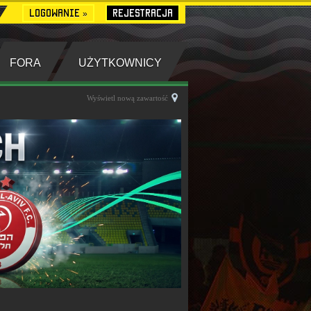
LOGOWANIE »
REJESTRACJA
FORA
UŻYTKOWNICY
Wyświetl nową zawartość