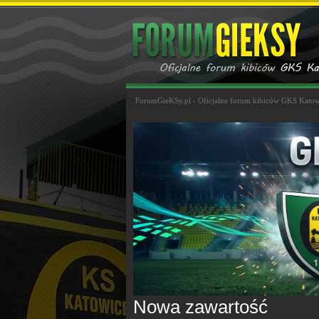
ForumGieKSy.pl - Oficjalne forum kibiców GKS Katow
Nowa zawartość