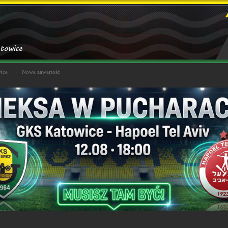
ice
→
Nowa zawartość