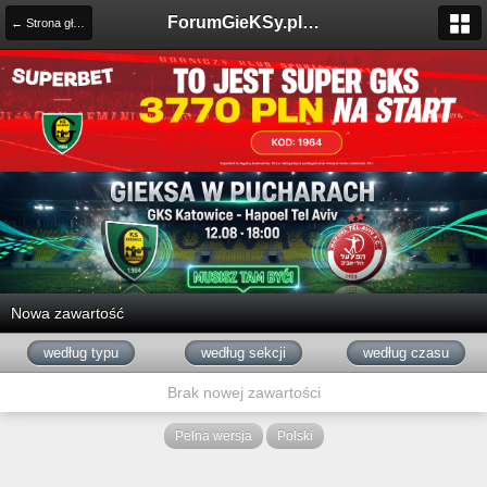
ForumGieKSy.pl - Oficjalne forum kibiców GKS Katowice
← Strona główna
Nowa zawartość
według typu
według sekcji
według czasu
Brak nowej zawartości
Pełna wersja
Polski