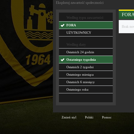
Eksploruj zawartość społeczności
FOR
Według typu zawartości
FORA
Brak no
UŻYTKOWNICY
Według daty
Ostatnich 24 godzin
Ostatniego tygodnia
Ostatnich 2 tygodni
Ostatniego miesiąca
Ostatnich 6 miesięcy
Ostatniego roku
Zmień styl
Polski
Pomoc