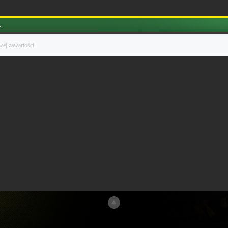
A
wej zawartości