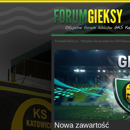
ForumGieKSy.pl - Oficjalne forum kibiców GKS Katow
Nowa zawartość