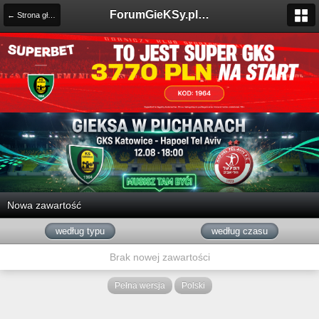
ForumGieKSy.pl - Oficjalne forum kibiców GKS Katowice
← Strona główna
Nowa zawartość
według typu
według czasu
Brak nowej zawartości
Pełna wersja
Polski