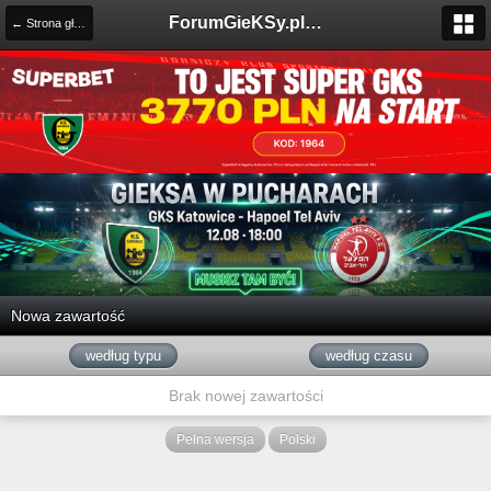
ForumGieKSy.pl - Oficjalne forum kibiców GKS Katowice
← Strona główna
Nowa zawartość
według typu
według czasu
Brak nowej zawartości
Pełna wersja
Polski