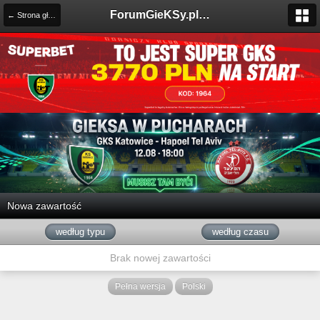
ForumGieKSy.pl - Oficjalne forum kibiców GKS Katowice
← Strona główna
Nowa zawartość
według typu
według czasu
Brak nowej zawartości
Pełna wersja
Polski