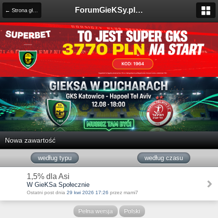
ForumGieKSy.pl - Oficjalne forum kibiców GKS Katowice
← Strona główna
Nowa zawartość
według typu
według czasu
1,5% dla Asi
W GieKSa Społecznie
Ostatni post dnia
29 kwi 2026 17:26
przez mami7
Pełna wersja
Polski