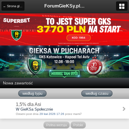
ForumGieKSy.pl - Oficjalne forum kibiców GKS Katowice
← Strona główna
Nowa zawartość
według typu
według czasu
1,5% dla Asi
W GieKSa Społecznie
Ostatni post dnia
29 kwi 2026 17:26
przez mami7
Pełna wersja
Polski