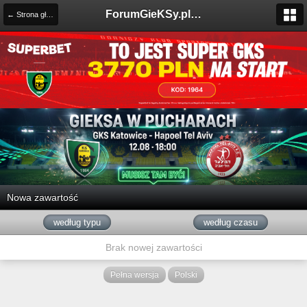
ForumGieKSy.pl - Oficjalne forum kibiców GKS Katowice
← Strona główna
Nowa zawartość
według typu
według czasu
Brak nowej zawartości
Pełna wersja
Polski