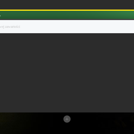
A
wej zawartości