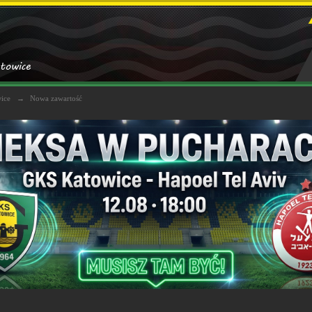
ice
→
Nowa zawartość