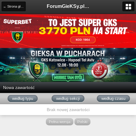
ForumGieKSy.pl - Oficjalne forum kibiców GKS Katowice
← Strona główna
Nowa zawartość
według typu
według sekcji
według czasu
Brak nowej zawartości
Pełna wersja
Polski