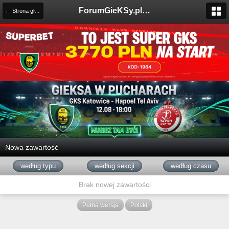
ForumGieKSy.pl - Oficjalne forum kibiców GKS Katowice
← Strona główna
Nowa zawartość
według typu
według sekcji
według czasu
Brak nowej zawartości
Pełna wersja
Polski