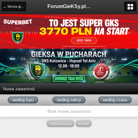
ForumGieKSy.pl - Oficjalne forum kibiców GKS Katowice
← Strona główna
Nowa zawartość
według typu
według sekcji
według czasu
Brak nowej zawartości
Pełna wersja
Polski