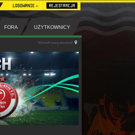
LOGOWANIE »
REJESTRACJA
FORA
UŻYTKOWNICY
Wyświetl nową zawartość