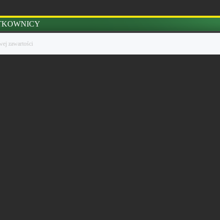
TKOWNICY
wej zawartości