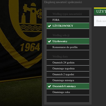
Eksploruj zawartość społeczności
UŻY
Według typu zawartości
FORA
Brak no
UŻYTKOWNICY
Według sekcji
Użytkownicy
Komentarze do profilu
Według daty
Ostatnich 24 godzin
Ostatniego tygodnia
Ostatnich 2 tygodni
Ostatniego miesiąca
Ostatnich 6 miesięcy
Ostatniego roku