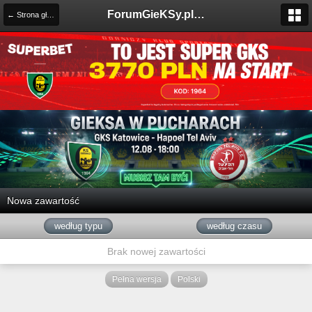
ForumGieKSy.pl - Oficjalne forum kibiców GKS Katowice
← Strona główna
Nowa zawartość
według typu
według czasu
Brak nowej zawartości
Pełna wersja
Polski