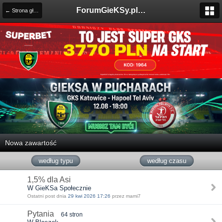
ForumGieKSy.pl - Oficjalne forum kibiców GKS Katowice
← Strona główna
Nowa zawartość
według typu
według czasu
1,5% dla Asi
W GieKSa Społecznie
Ostatni post dnia
29 kwi 2026 17:26
przez mami7
Pytania
64 stron